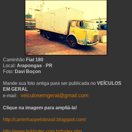
Caminhão
Fiat 180
Local:
Arapongas
-
PR
Foto:
Davi Boçon
Mande sua foto antiga para ser publicada no
VEÍCULOS
EM GERAL
veiculosemgeral@gmail.com
e-mail:
Clique na imagem para ampliá-la!
http://caminhaopelobrasil.blogspot.com/
http://www.hobbytec.com.br/index.php