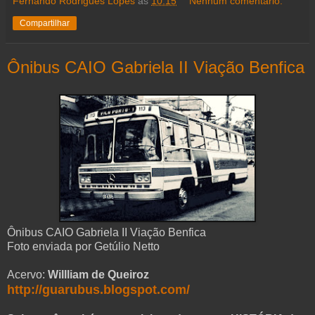
Fernando Rodrigues Lopes
às
10:15
Nenhum comentário:
Compartilhar
Ônibus CAIO Gabriela II Viação Benfica
Ônibus CAIO Gabriela II Viação Benfica
Foto enviada por Getúlio Netto
Acervo:
Willliam de Queiroz
http://guarubus.blogspot.com/